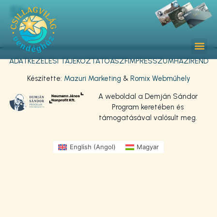
Shop
ADATKEZELÉSI TÁJÉKOZTATÓ
ÁSZF
IMPRESSZUM
HÁZIREND
Készítette:
Mazuri Marketing
&
Romix Webműhely
A weboldal a Demján Sándor
Program keretében és
támogatásával valósult meg.
English
(
Angol
)
Magyar