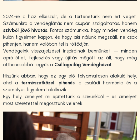
2024-re a ház elkészült, de a történetünk nem ért véget.
Számunkra a vendéglátás nem csupán szolgáltatás, hanem
szívből jövő hivatás
. Fontos számunkra, hogy minden vendég
külön figyelmet kapjon, és hogy aki nálunk megszáll, ne csak
pihenjen, hanem valóban fel is töltődjön.
Vendégeink visszajelzései inspirálnak bennünket — minden
apró ötlet, fejlesztés vagy újítás mögött az áll, hogy még
otthonosabbá tegyük a
Csillagvilág Vendégházat
.
Hiszünk abban, hogy ez egy élő, folyamatosan alakuló hely,
ahol a
természetközeli pihenés
, a családi harmónia és a
személyes figyelem találkozik.
Egy hely, amelyet mi építettünk a szívünkből – és amelyet
most szeretettel megosztunk veletek.