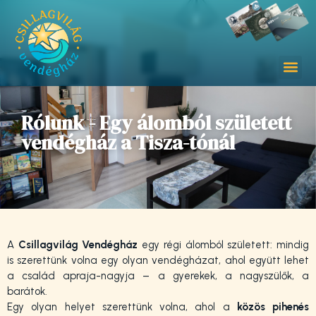
Rólunk - Egy álomból született
vendégház a Tisza-tónál
A
Csillagvilág Vendégház
egy régi álomból született: mindig
is szerettünk volna egy olyan vendégházat, ahol együtt lehet
a család apraja-nagyja – a gyerekek, a nagyszülők, a
barátok.
Egy olyan helyet szerettünk volna, ahol a
közös pihenés