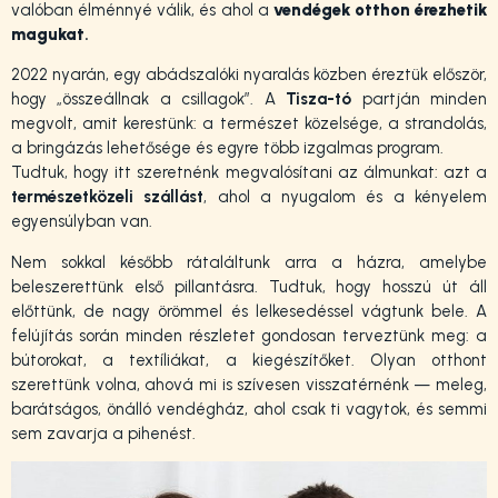
valóban élménnyé válik, és ahol a
vendégek otthon érezhetik
magukat
.
2022 nyarán, egy abádszalóki nyaralás közben éreztük először,
hogy „összeállnak a csillagok”. A
Tisza-tó
partján minden
megvolt, amit kerestünk: a természet közelsége, a strandolás,
a bringázás lehetősége és egyre több izgalmas program.
Tudtuk, hogy itt szeretnénk megvalósítani az álmunkat: azt a
természetközeli szállást
, ahol a nyugalom és a kényelem
egyensúlyban van.
Nem sokkal később rátaláltunk arra a házra, amelybe
beleszerettünk első pillantásra. Tudtuk, hogy hosszú út áll
előttünk, de nagy örömmel és lelkesedéssel vágtunk bele. A
felújítás során minden részletet gondosan terveztünk meg: a
bútorokat, a textíliákat, a kiegészítőket. Olyan otthont
szerettünk volna, ahová mi is szívesen visszatérnénk — meleg,
barátságos, önálló vendégház, ahol csak ti vagytok, és semmi
sem zavarja a pihenést.